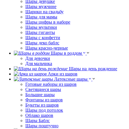
Шары девушке
Шары мужчине
Шарики на свадьбу
Шары для мамы
Шары цифры в наборе
Шары мультики
Шары гиганты
Шары с конфетти
Шары деко баблс
Шары красно-черные
Шары в роддом
Для девочки
Для мальчика
Шары на день рождение
Арки из шаров
Латексные шары
Готовые наборы из шаров
Светящиеся шары
Большие шары
Фонтаны из шаров
Букеты из шаров
Шары под потолок
Облако шаров
Шары Баблс
Шары поштучно