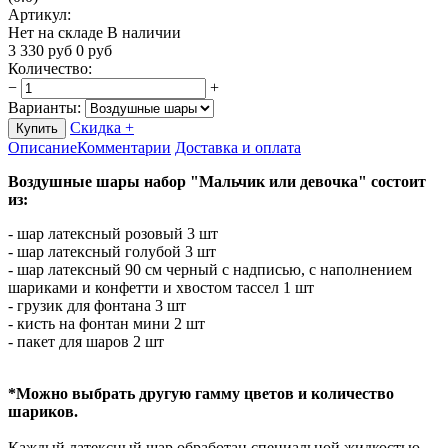
Артикул:
Нет на складе
В наличии
3 330
руб
0
руб
Количество
:
−
+
Варианты:
Скидка +
Купить
Описание
Комментарии
Доставка и оплата
Воздушные шары набор "Мальчик или девочка" состоит
из:
- шар латексный розовый 3 шт
- шар латексный голубой 3 шт
- шар латексный 90 см черный с надписью, с наполнением
шариками и конфетти и хвостом тассел 1 шт
- грузик для фонтана 3 шт
- кисть на фонтан мини 2 шт
- пакет для шаров 2 шт
*Можно выбрать другую гамму цветов и количество
шариков.
Каждый латексный шар обработан специальной жидкостью