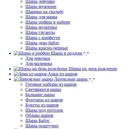
Шары девушке
Шары мужчине
Шарики на свадьбу
Шары для мамы
Шары цифры в наборе
Шары мультики
Шары гиганты
Шары с конфетти
Шары деко баблс
Шары красно-черные
Шары в роддом
Для девочки
Для мальчика
Шары на день рождение
Арки из шаров
Латексные шары
Готовые наборы из шаров
Светящиеся шары
Большие шары
Фонтаны из шаров
Букеты из шаров
Шары под потолок
Облако шаров
Шары Баблс
Шары поштучно