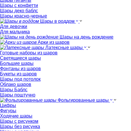
Шары гиганты
Шары с конфетти
Шары деко баблс
Шары красно-черные
Шары в роддом
Для девочки
Для мальчика
Шары на день рождение
Арки из шаров
Латексные шары
Готовые наборы из шаров
Светящиеся шары
Большие шары
Фонтаны из шаров
Букеты из шаров
Шары под потолок
Облако шаров
Шары Баблс
Шары поштучно
Фольгированные шары
Цифры
Фигуры
Ходячие шары
Шары с рисунком
Шары без рисунка