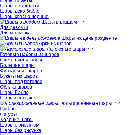
Шары гиганты
Шары с конфетти
Шары деко баблс
Шары красно-черные
Шары в роддом
Для девочки
Для мальчика
Шары на день рождение
Арки из шаров
Латексные шары
Готовые наборы из шаров
Светящиеся шары
Большие шары
Фонтаны из шаров
Букеты из шаров
Шары под потолок
Облако шаров
Шары Баблс
Шары поштучно
Фольгированные шары
Цифры
Фигуры
Ходячие шары
Шары с рисунком
Шары без рисунка