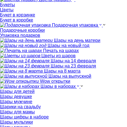
Букеты
Цветы
Букет в корзинке
Букет в коробке
Подарочная упаковка
Подарочные коробки
Упаковка подарков
Шары на день матери
Шары на новый год
Печать на шарах
Цветы из шаров
Шары на 14 февраля
Шары на 23 февраля
Шары на 8 марта
Шары на выпускной
Wow открытки
Шары в наборах
Шары для детей
Шары девушке
Шары мужчине
Шарики на свадьбу
Шары для мамы
Шары цифры в наборе
Шары мультики