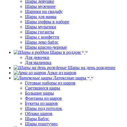
Шары девушке
Шары мужчине
Шарики на свадьбу
Шары для мамы
Шары цифры в наборе
Шары мультики
Шары гиганты
Шары с конфетти
Шары деко баблс
Шары красно-черные
Шары в роддом
Для девочки
Для мальчика
Шары на день рождение
Арки из шаров
Латексные шары
Готовые наборы из шаров
Светящиеся шары
Большие шары
Фонтаны из шаров
Букеты из шаров
Шары под потолок
Облако шаров
Шары Баблс
Шары поштучно